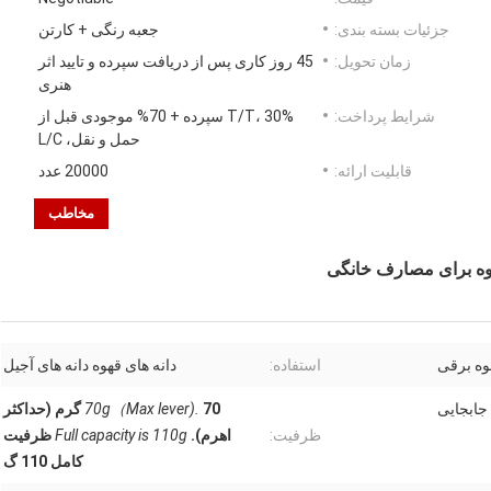
جزئیات بسته بندی:
جعبه رنگی + کارتن
زمان تحویل:
45 روز کاری پس از دریافت سپرده و تایید اثر
هنری
شرایط پرداخت:
T/T، 30% سپرده + 70% موجودی قبل از
حمل و نقل، L/C
قابلیت ارائه:
20000 عدد
مخاطب
وه برقی
استفاده:
دانه های قهوه دانه های آجیل
 جابجایی
70g（Max lever).
70 گرم (حداکثر
ظرفیت:
اهرم).
Full capacity is 110g
ظرفیت
کامل 110 گ