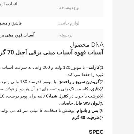
اتحادیه اروپا UL
نوع دوشاخه:
لوازم جانبی:
قاشق و مسوا
برجسته:
آسیاب قهوه مینی برقی 70 
DNA محصول
آسیاب قهوه آسیاب مینی برقی آجیل 70 گرمی دانه قهوه برای مصارف خانگی
1)
کارآمد
– با موتور 120 ولت و 200 وات،
غیره را حفظ می کند.
2)
گریندین سریع و راحت
g: با موتور قدرتمند 150 واتی و تیغه های فولادی ضد زنگ 304،
3)
دقیق
- کاسه سنگ زنی و تیغه های تیز آن هر دو از فولاد ضد 
4)
درشت یا خوب در کنترل شما،
6 ثانیه برای پودر درشت، 10 ثانیه برای پودر متوسط، 15 ثانیه برای پودر ریز.
5)
لیوان S/S قابل جابجایی
6)
ایمن و بادوام
: پوشش تا ضخامت 5 میلی متر که می تواند به طور موثر از پاشیده شدن پودر قهوه جلوگیری کند
7)
ظرفیت 60 گرم
SPEC