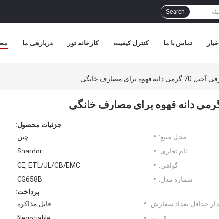
Search
خبار
تماس با ما
کنترل کیفیت
کارخانه تور
دربارهی ما
مح
 برای مصارف خانگی
جزئیات محصول:
محل منبع:
چین
نام تجاری:
Shardor
گواهی:
CE, ETL/UL/CB/EMC
شماره مدل:
CG658B
پرداخت:
ار حداقل تعداد سفارش:
قابل مذاکره
قیمت:
Negotiable