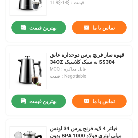
قیمت：$14-$11.9
تماس با ما
بهترین قیمت
قهوه ساز فرنچ پرس دوجداره عایق
34OZ به سبک کلاسیک SS304
MOQ：قابل مذاکره
قیمت：Negotiable
خانه
تماس با ما
بهترین قیمت
دربارهی ما
فیلتر 4 لایه فرنچ پرس 34 اونس
بدون BPA 1000 میلی لیتری فولاد
اطلاعات تماس