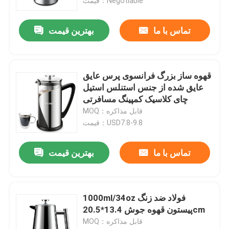
قیمت：Negotiable
تماس با ما
بهترین قیمت
قهوه ساز بزرگ فرانسوی پرس عایق
عایق شده از جنس استنلس استیل
چای کلاسیک کمپینگ مسافرتی
MOQ：قابل مذاکره
قیمت：USD7.8-9.8
تماس با ما
بهترین قیمت
1000ml/34oz فولاد ضد زنگ
پیستون قهوه جوش 13.4*20.5cm
MOQ：قابل مذاکره