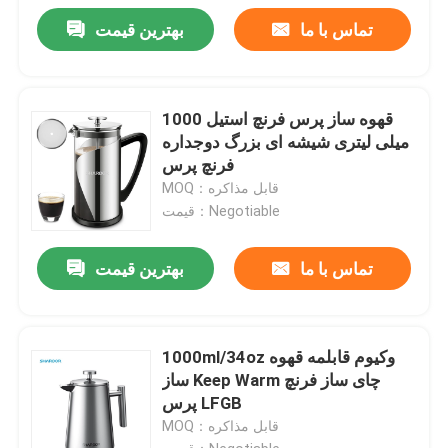
تماس با ما
بهترین قیمت
قهوه ساز پرس فرنچ استیل 1000
میلی لیتری شیشه ای بزرگ دوجداره
فرنچ پرس
MOQ：قابل مذاکره
قیمت：Negotiable
تماس با ما
بهترین قیمت
1000ml/34oz وکیوم قابلمه قهوه
ساز Keep Warm چای ساز فرنچ
پرس LFGB
MOQ：قابل مذاکره