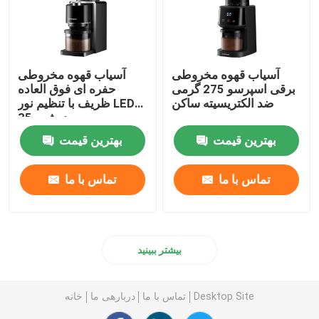
آسیاب قهوه مخروطی
آسیاب قهوه مخروطی
برقی اسپرسو 275 گرمی
حفره ای فوق العاده
ضد الکتریسیته ساکن
ظریف با تنظیم نور LED
درشت 35
بهترین قیمت
بهترین قیمت
تماس با ما
تماس با ما
بیشتر ببینید
Desktop Site
تماس با ما
دربارهی ما
خانه