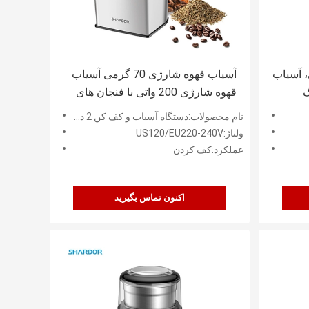
رژی USB برقی، آسیاب
آسیاب قهوه شارژی 70 گرمی آسیاب
گ
قهوه شارژی 200 واتی با فنجان های
قابل جابجایی
نام محصولات:دستگاه آسیاب و کف کن 2 در 1
ولتاژ:US120/EU220-240V
عملکرد:کف کردن
اکنون تماس بگیرید