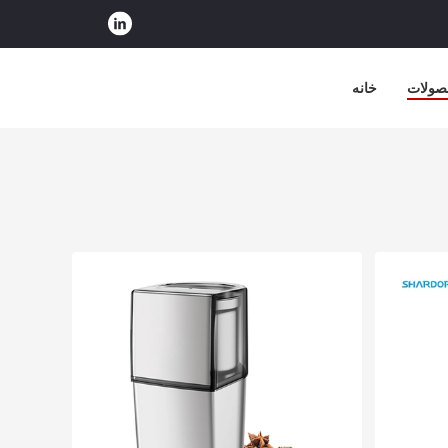
صولات
خانه