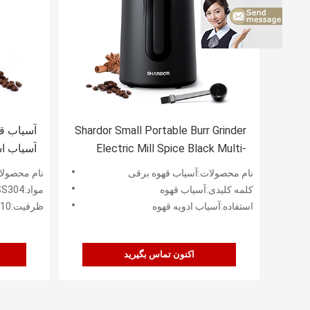
Shardor Small Portable Burr Grinder
Electric Mill Spice Black Multi-
آسیاب اسپر
functional
نام محصولات:آسیاب قهوه برقی
نام محصولات:38W
کلمه کلیدی:آسیاب قهوه
مواد:ABS+SS304
استفاده:آسیاب ادویه قهوه
ظرفیت:110 گرم
اکنون تماس بگیرید