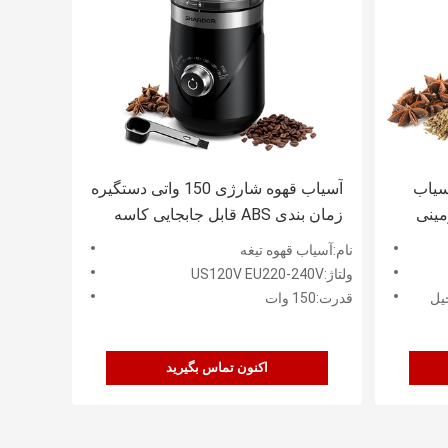
سیاب
آسیاب قهوه شارژی 150 واتی دستگیره
مینی
زمان بندی ABS قابل جابجایی کاسه
اسپرسوساز جمع و جور
نام:آسیاب قهوه تیغه
ولتاژ:US120V EU220-240V
جیل
قدرت:150 وات
اکنون تماس بگیرید