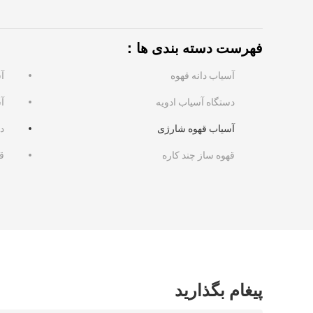
فهرست دسته بندی ها：
آسیاب دانه قهوه
آس
دستگاه آسیاب ادویه
آس
آسیاب قهوه شارژی
د
قهوه ساز چند کاره
ق
پیغام بگذارید