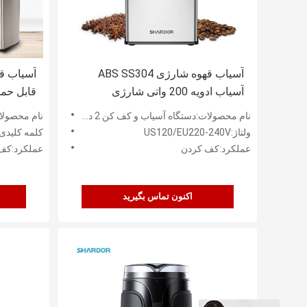
آسیاب قهوه شارژی ABS SS304
آسیاب ق
آسیاب ادویه 200 واتی شارژی
قابل حم
نام محصولات:دستگاه آسیاب و کف کن 2 در 1
نام محصولات:
ولتاژ:US120/EU220-240V
کلمه کلیدی
عملکرد:کف کردن
عملکرد:کف
اکنون تماس بگیرید