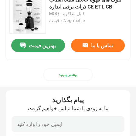
ذرات برقی اندازه CE ETL CB
MOQ：قابل مذاکره
آسیاب قهوه دستی
قیمت：Negotiable
دستگاه قهوه ساز با کف کننده شیر
تماس با ما
بهترین قیمت
آسیاب قهوه شارژی
کف ساز شیر اسپرسو
بیشتر ببینید
قهوه ساز قطره ای
پیام بگذارید
ما به زودی با شما تماس خواهیم گرفت
قهوه ساز چند کاره
قهوه ساز فرنچ پرس