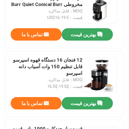
مخروطی Burr Quiet Conical Burr
قهوه ساز قهوه ساز
MOQ：قابل مذاکره
کارخانه تور
قیمت：USD16-19.5
بهترین قیمت
تماس با ما
کنترل کیفیت
تماس با ما
12 فنجان 16 دستگاه قهوه اسپرسو
قابل تنظیم 150 وات آسیاب دانه
اخبار
اسپرسو
MOQ：قابل مذاکره
قیمت：$19.5-$16.5
همه موارد
بهترین قیمت
تماس با ما
آسیاب قهوه برقی
آسیاب قهوه Burr
قهوه ساز چندکاره 1000 واتی قهوه