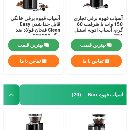
آسیاب قهوه برقی تجاری
آسیاب قهوه برقی خانگی
150 وات با ظرفیت 60
قابل جدا شدن Easy
گرم، آسیاب ادویه استیل
Clean فنجان فولاد ضد
304
زنگ CG628B
بهترین قیمت
بهترین قیمت
تماس با ما
تماس با ما
آسیاب قهوه Burr
(20)