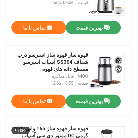
قیمت：negotiable
بهترین قیمت
تماس با ما
قهوه ساز قهوه ساز اسپرسو درب
شفاف SS304 آسیاب اسپرسو
مسطح دانه های قهوه
MOQ：قابل مذاکره
قیمت：$13.5-$12.6
خانه
بهترین قیمت
تماس با ما
محصولات
قهوه ساز قهوه ساز 165 واتی 275
گرمی DC موتور دی سی آسیاب
دربارهی ما