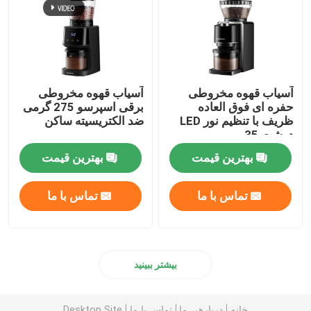
آسیاب قهوه مخروطی
آسیاب قهوه مخروطی
حفره ای فوق العاده
برقی اسپرسو 275 گرمی
ظریف با تنظیم نور LED
ضد الکتریسیته ساکن
درشت 35
بهترین قیمت
بهترین قیمت
تماس با ما
تماس با ما
بیشتر ببینید
خانه
دربارهی ما
تماس با ما
Desktop Site