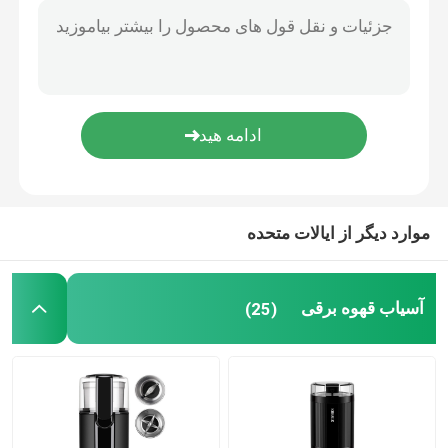
کف ساز شیر اسپرسو
قهوه ساز قطره ای
قهوه ساز چند کاره
موارد دیگر از ایالات متحده
قهوه ساز فرنچ پرس
آسیاب قهوه برقی
(25)